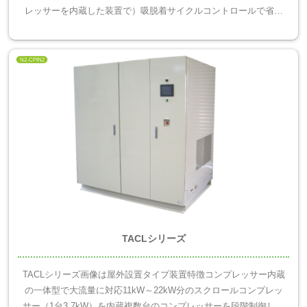
レッサーを内蔵した装置で）吸脱着サイクルコントロールで省エ
ネ運転内蔵コンプレッサー故障時には外部エアーで緊急運転可...
N2-CPIN2
TACLシリーズ
TACLシリーズ画像は屋外設置タイプ装置特徴コンプレッサー内蔵
の一体型で大流量に対応11kW～22kW分のスクロールコンプレッ
サー（1台3.7kW）を内蔵複数台のコンプレッサーを段階制御して