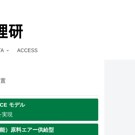
TA
ACCESS
装置
NCE モデル
を実現
可能）原料エアー供給型