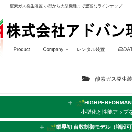
窒素ガス発生装置 小型から大型機種まで豊富なラインナップ
S
Product
Company
レンタル装置
DA
酸素ガス発生
HIGHPERFORMA
小型化と性能アップ
業界初 台数制御モデル（増設