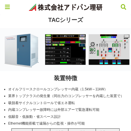
TACシリーズ
装置特徴
オイルフリースクロールコンプレッサー内蔵（1.5kW～11kW）
業界トップクラスの発生量（同出力のコンプレッサーを内蔵した装置で）
吸脱着サイクルコントロールで省エネ運転
内蔵コンプレッサー故障時には外部エアーで緊急運転可能
低騒音・低振動・省スペース設計
Ethernet機能搭載で遠隔からの監視・操作が可能