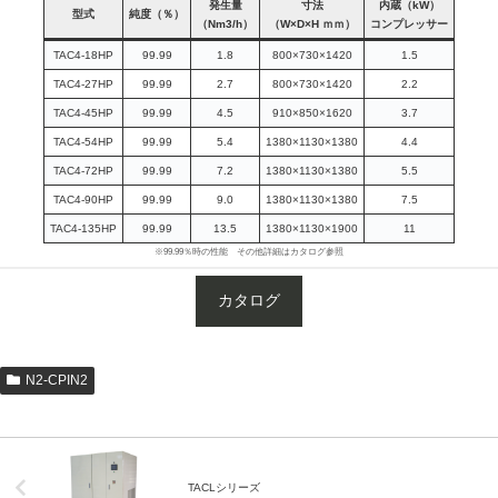
発生量
寸法
内蔵（kW）
型式
純度（％）
（Nm3/h）
（W×D×H ｍｍ）
コンプレッサー
TAC4-18HP
99.99
1.8
800×730×1420
1.5
TAC4-27HP
99.99
2.7
800×730×1420
2.2
TAC4-45HP
99.99
4.5
910×850×1620
3.7
TAC4-54HP
99.99
5.4
1380×1130×1380
4.4
TAC4-72HP
99.99
7.2
1380×1130×1380
5.5
TAC4-90HP
99.99
9.0
1380×1130×1380
7.5
TAC4-135HP
99.99
13.5
1380×1130×1900
11
※99.99％時の性能 その他詳細はカタログ参照
カタログ
N2-CPIN2
TACLシリーズ