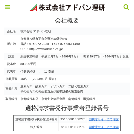
会社概要
会社名
株式会社 アドバン理研
京都府八幡市下奈良野神40番地の1
所在地
電話：075-972-3838 Fax：075-983-4400
URL：http://www.adriken.co.jp/
設立
新規事業転換 平成11年7月（1999年7月）： 昭和39年7月 （1964年7月）設立
資本金
80,000千円
代表者
代表取締役 ： 辻 泰成
従業員数
16名 （2023年7月 現在）
窒素ガス、酸素ガス、オゾンガス、二酸化塩素ガス
事業内容
その他ガスの発生装置及び附帯設備の製造販売
取引銀行
京都銀行本店 京都中央信用金庫 南都銀行 滋賀銀行
適格請求書発行事業者登録番号
適格請求書発行事業者登録番号
T5130001038278
国税庁サイトにて確認
法人番号
5130001038278
国税庁サイトにて確認