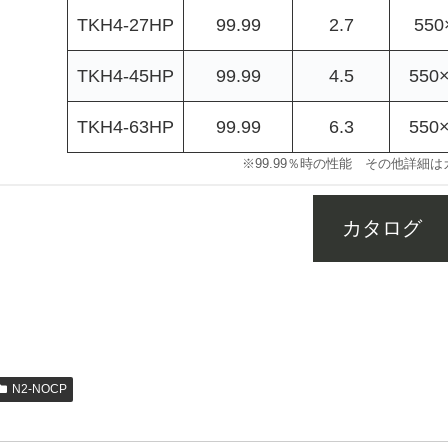
TKH4-27HP
99.99
2.7
550
TKH4-45HP
99.99
4.5
550
TKH4-63HP
99.99
6.3
550
※99.99％時の性能 その他詳細
カタログ
KH5-11HP,TKH4-18HP,TKH3-24HP,TKH2-33HP,TKH5-16HP,TKH4-27HP,TKH3
2HP,THP2-86HP,TKH5-37HP,TKH4-63HP,TKH3-88HP,THP2-127HP
N2-NOCP