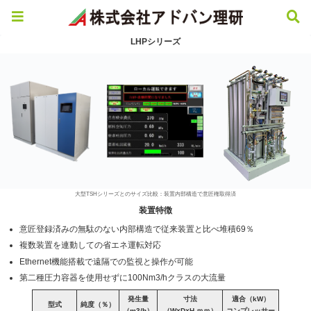
LHPシリーズ
大型TSHシリーズとのサイズ比較：装置内部構造で意匠権取得済
装置特徴
意匠登録済みの無駄のない内部構造で従来装置と比べ堆積69％
複数装置を連動しての省エネ運転対応
Ethernet機能搭載で遠隔での監視と操作が可能
第二種圧力容器を使用せずに100Nm3/hクラスの大流量
発生量
寸法
適合（kW）
型式
純度（％）
（m3/h）
（W×D×H ｍｍ）
コンプレッサー