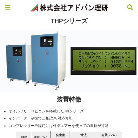
THPシリーズ
装置特徴
オイルフリーベビコンを搭載したTNシリーズ
インバーター制御で三相/単相対応可能
コンプレッサー故障時には外部エアーを使っての運転が可能
発生量
寸法
内蔵（kW）
型式
純度（％）