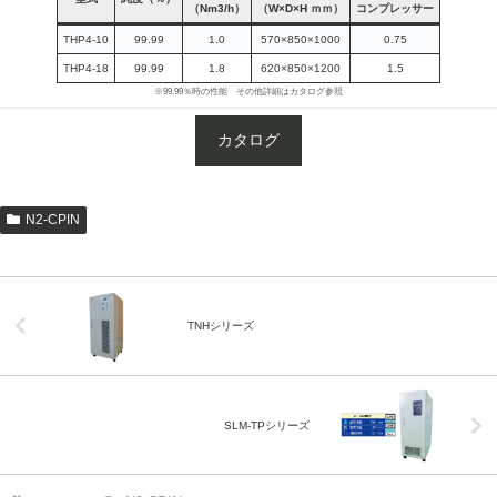
（Nm3/h）
（W×D×H ｍｍ）
コンプレッサー
THP4-10
99.99
1.0
570×850×1000
0.75
THP4-18
99.99
1.8
620×850×1200
1.5
※99.99％時の性能 その他詳細はカタログ参照
カタログ
N2-CPIN
TNHシリーズ
SLM-TPシリーズ