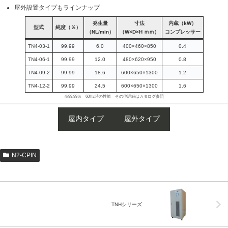
屋外設置タイプもラインナップ
発生量
寸法
内蔵（kW）
型式
純度（％）
（NL/min）
（W×D×H ｍｍ）
コンプレッサー
TN4-03-1
99.99
6.0
400×460×850
0.4
TN4-06-1
99.99
12.0
480×620×950
0.8
TN4-09-2
99.99
18.6
600×650×1300
1.2
TN4-12-2
99.99
24.5
600×650×1300
1.6
※99.99％ 60Hz時の性能 その他詳細はカタログ参照
屋内タイプ
屋外タイプ
N2-CPIN
TNHシリーズ